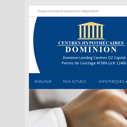
Chaque franchise est autonome et indépendante
Dominion Lending Centres OZ Capital
Permis de Courtage #FSRA Lic#: 12465
BONJOUR
TAUX ACTUELS
HYPOTHÈQUES