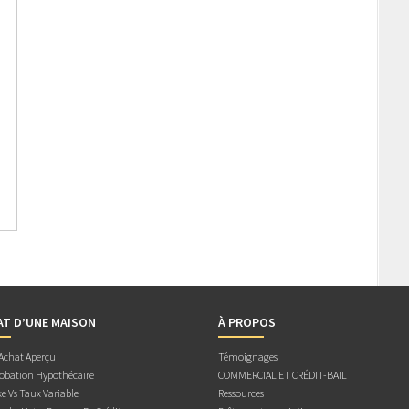
AT D’UNE MAISON
À PROPOS
 Achat Aperçu
Témoignages
obation Hypothécaire
COMMERCIAL ET CRÉDIT-BAIL
e Vs Taux Variable
Ressources