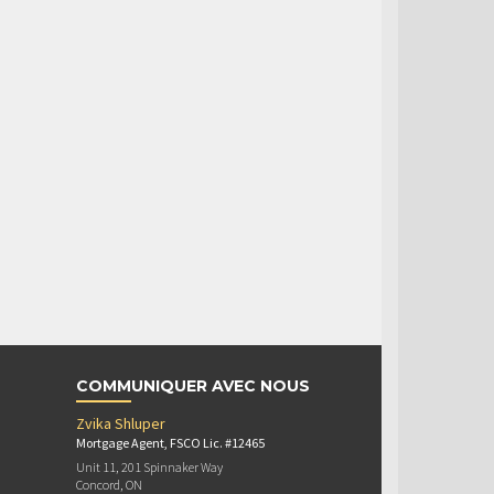
COMMUNIQUER AVEC NOUS
Zvika Shluper
Mortgage Agent, FSCO Lic. #12465
Unit 11, 201 Spinnaker Way
Concord, ON