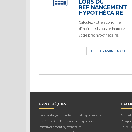
LORS DU
REFINANCEMENT
HYPOTHÉCAIRE
Calculez votre économie
d’intérêts si vous refinancez
votre prêt hypothécaire.
UTILISER MAINTENANT
HYPOTHÈQUES
L’ACH
Les avantages du professionnel hypothécaire
Accueil
Les Coûts D’un Professionnel Hypothécaire
Préappr
Renouvellement hypothécaire
Taux Fix