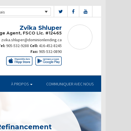
ais
Zvika Shluper
ge Agent, FSCO Lic. #12465
zvika.shluper@dominionlending.ca
el:
905-532-9288
Cell:
416-452-8245
Fax:
905-532-0890
À PROPOS
COMMUNIQUER AVEC NOUS
 Refinancement