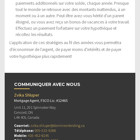
paiements additionnels sur votre solde, chaque année. Presque
tout le monde se retrouve avec des montants inattendus, à un
moment ou à un autre. Peut-être avez-vous hérité d’un parent
éloigné, ou vous avez reçu un bonus de vacances à votre travail.
Effectuez un paiement forfaitaire sur votre hypothèque et
récoltez les résultats.
L’application de ces stratégies au fil des années vous permettra
d’économiser de l’argent, de payer moins d’intérêts et de payer
votre hypothèque plus rapidement!
COMMUNIQUER AVEC NOUS
Zvika Shluper
Mortgage Agent, FSCO Lic. #12465
Unit 11, 201 Spinnaker Way
Concord, ON
L4K 4C6, Canada
Courriel:
zvika.shluper@dominionlending.ca
Téléphone:
905-532-9288
Mobile:
416-452-8245