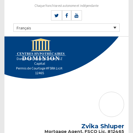
Chaque franchise est autonome et indépendante
Français
Dominion Lending Centres OZ
Capital
Permis de Courtage #FSRA Lic#:
12465
Zvika Shluper
Mortgage Agent, FSCO Lic. #12465